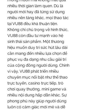
nhiều thời gian làm quen. Dù là 
người mới hay đã từng sử dụng 
nhiều nền tảng khác, mọi thao tác 
tại VU88 đều khá thuận tiện.
Không chỉ chú trọng về hình thức, 
VU88 còn đầu tư mạnh vào hệ 
sinh thái sản phẩm. Một thương 
hiệu muốn duy trì sức hút lâu dài 
cần mang đến nhiều lựa chọn để 
phục vụ đa dạng nhu cầu giải trí 
của cộng đồng người dùng. Chính 
vì vậy, VU88 phát triển nhiều 
chuyên mục nổi bật như thể thao 
trực tuyến, casino trực tiếp, trò 
chơi quay thưởng, mini game và 
nhiều nội dung hấp dẫn khác. Sự 
phong phú này giúp người dùng 
luôn có cảm giác mới mẻ và dễ 