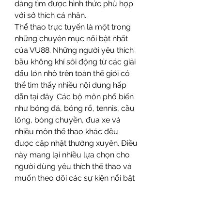
dàng tìm được hình thức phù hợp 
với sở thích cá nhân.
Thể thao trực tuyến là một trong 
những chuyên mục nổi bật nhất 
của VU88. Những người yêu thích 
bầu không khí sôi động từ các giải 
đấu lớn nhỏ trên toàn thế giới có 
thể tìm thấy nhiều nội dung hấp 
dẫn tại đây. Các bộ môn phổ biến 
như bóng đá, bóng rổ, tennis, cầu 
lông, bóng chuyền, đua xe và 
nhiều môn thể thao khác đều 
được cập nhật thường xuyên. Điều 
này mang lại nhiều lựa chọn cho 
người dùng yêu thích thể thao và 
muốn theo dõi các sự kiện nổi bật 
mỗi ngày.
Ngoài các môn thể thao truyền 
thống, VU88 còn chú trọng phát 