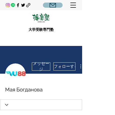
大学受験専門塾
メッセー
フォローする
ジ
Мая Богданова