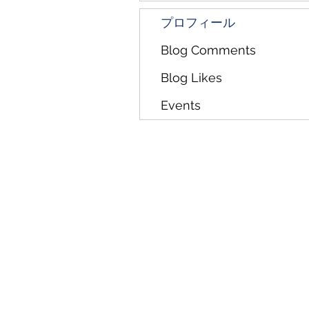
プロフィール
Blog Comments
Blog Likes
Events