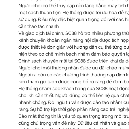
Người chơi có thể truy cập nền tảng bằng máy tính 
một cách thuận tiện. Hệ thống được tối ưu hóa để hạn 
sử dụng. Điều này đặc biệt quan trọng đối với các hì
cần thao tác nhanh.
Về giao dịch tài chính, SC88 hỗ trợ nhiều phương thứ
kênh chuyển khoản ngân hàng nội địa được tích hợp p
được thiết kế đơn giản với hướng dẫn cụ thể từng bư
hiện theo cơ chế minh bạch nhằm đảm bảo quyền lợi
Chính sách khuyến mãi tại SC88 được triển khai đa d
Người chơi mới thường nhận được ưu đãi chào mừng 
Ngoài ra còn có các chương trình thưởng nạp định kỳ
kiện tham gia luôn được công bố rõ ràng để đảm bả
Hệ thống chăm sóc khách hàng của SC88 hoạt động 
chơi khi cần thiết. Người dùng có thể liên hệ qua cha
nhanh chóng. Đội ngũ tư vấn được đào tạo nhằm cung
ràng. Sự hỗ trợ kịp thời góp phần nâng cao trải nghi
Bảo mật thông tin là yếu tố quan trọng trong môi tr
cũng chú trọng vấn đề này. Dữ liệu cá nhân và giao