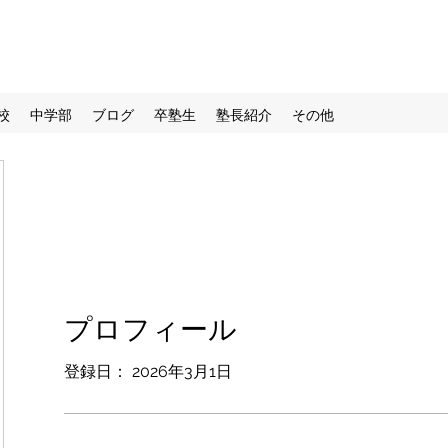
校
中学部
ブログ
卒塾生
塾長紹介
その他
プロフィール
登録日： 2026年3月1日