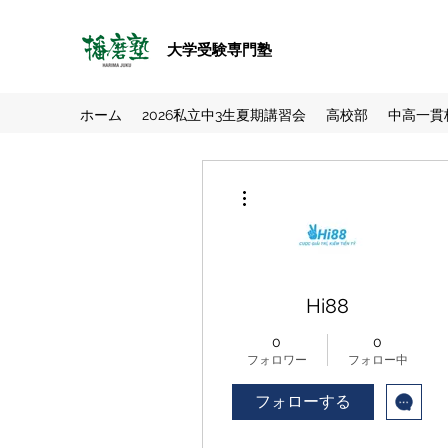
大学受験専門塾
ホーム
2026私立中3生夏期講習会
高校部
中高一貫
その他
Hi88
0
0
フォロワー
フォロー中
フォローする