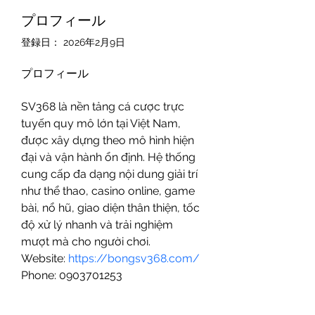
プロフィール
登録日： 2026年2月9日
プロフィール
SV368 là nền tảng cá cược trực 
tuyến quy mô lớn tại Việt Nam, 
được xây dựng theo mô hình hiện 
đại và vận hành ổn định. Hệ thống 
cung cấp đa dạng nội dung giải trí 
như thể thao, casino online, game 
bài, nổ hũ, giao diện thân thiện, tốc 
độ xử lý nhanh và trải nghiệm 
mượt mà cho người chơi.
Website: 
https://bongsv368.com/
Phone: 0903701253
Địa chỉ: 23/30 Đ. số 3, Bình Hưng 
Hoà A, Bình Tân, Thành phố Hồ Chí 