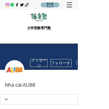
大学受験専門塾
メッセー
フォローする
ジ
Nhà cái AU88