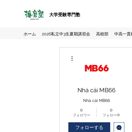
大学受験専門塾
ホーム
2026私立中3生夏期講習会
高校部
中高一貫
その他
Nhà cái MB66
Nhà cái MB66
0
0
フォロワー
フォロー中
フォローする