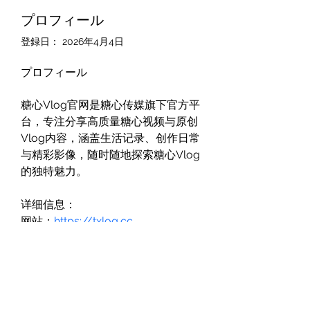
プロフィール
登録日： 2026年4月4日
プロフィール
糖心Vlog官网是糖心传媒旗下官方平
台，专注分享高质量糖心视频与原创
Vlog内容，涵盖生活记录、创作日常
与精彩影像，随时随地探索糖心Vlog
的独特魅力。
详细信息：
网站：
https://txlog.cc
地址：中国广东省中山市富力商街，
邮编528405
邮箱：txlog.cc@gmail.com
电话：+86 138 7654 3290
#糖心VLOG #糖心VLOG官网 #视频