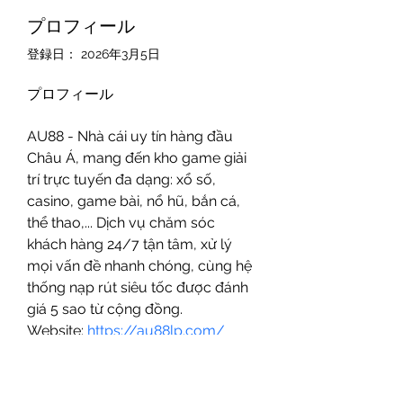
プロフィール
登録日： 2026年3月5日
プロフィール
AU88 - Nhà cái uy tín hàng đầu 
Châu Á, mang đến kho game giải 
trí trực tuyến đa dạng: xổ số, 
casino, game bài, nổ hũ, bắn cá, 
thể thao,... Dịch vụ chăm sóc 
khách hàng 24/7 tận tâm, xử lý 
mọi vấn đề nhanh chóng, cùng hệ 
thống nạp rút siêu tốc được đánh 
giá 5 sao từ cộng đồng.
Website: 
https://au88lp.com/
Phone: 0988668899
Địa chỉ: 93A Hoàng Sa, phường Đa 
Kao, Quận 1, TP Hồ Chí Minh, 