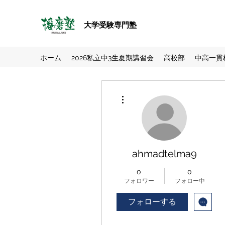
大学受験専門塾
ホーム
2026私立中3生夏期講習会
高校部
中高一貫
その他
ahmadtelma9
0
0
フォロワー
フォロー中
フォローする