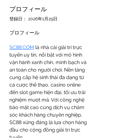
プロフィール
登録日： 2026年1月29日
プロフィール
SC88.COM
 là nhà cái giải trí trực 
tuyến uy tín, nổi bật với mô hình 
vận hành xanh chín, minh bạch và 
an toàn cho người chơi. Nền tảng 
cung cấp hệ sinh thái đa dạng từ 
cá cược thể thao, casino online 
đến slot game hiện đại, tối ưu trải 
nghiệm mượt mà. Với công nghệ 
bảo mật cao cùng dịch vụ chăm 
sóc khách hàng chuyên nghiệp, 
SC88 xứng đáng là lựa chọn hàng 
đầu cho cộng đồng giải trí trực 
tuyến.