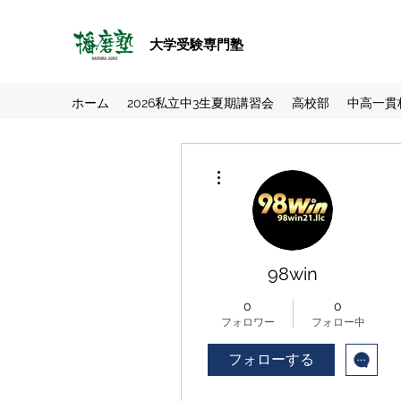
大学受験専門塾
ホーム
2026私立中3生夏期講習会
高校部
中高一貫
その他
98win
0
0
フォロワー
フォロー中
フォローする