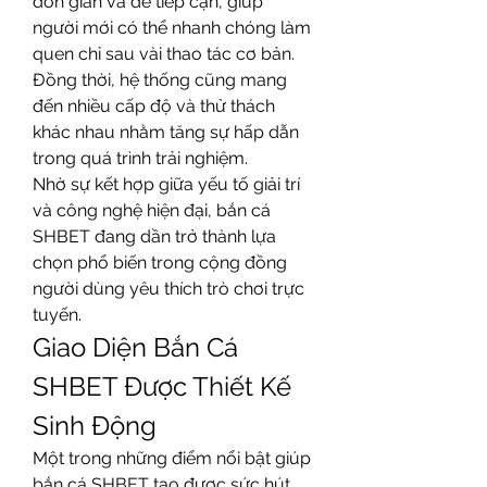
đơn giản và dễ tiếp cận, giúp 
người mới có thể nhanh chóng làm 
quen chỉ sau vài thao tác cơ bản. 
Đồng thời, hệ thống cũng mang 
đến nhiều cấp độ và thử thách 
khác nhau nhằm tăng sự hấp dẫn 
trong quá trình trải nghiệm.
Nhờ sự kết hợp giữa yếu tố giải trí 
và công nghệ hiện đại, bắn cá 
SHBET đang dần trở thành lựa 
chọn phổ biến trong cộng đồng 
người dùng yêu thích trò chơi trực 
tuyến.
Giao Diện Bắn Cá 
SHBET Được Thiết Kế 
Sinh Động
Một trong những điểm nổi bật giúp 
bắn cá SHBET tạo được sức hút 