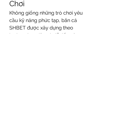
Chơi
Không giống những trò chơi yêu 
cầu kỹ năng phức tạp, bắn cá 
SHBET được xây dựng theo 
hướng đơn giản và dễ tiếp cận.
Người mới có thể nhanh chóng 
làm quen với cơ chế hoạt động 
mà không cần mất quá nhiều thời 
gian tìm hiểu. Trong khi đó, những 
người chơi yêu thích trải nghiệm 
lâu dài vẫn có thể khám phá thêm 
nhiều thử thách và tính năng hấp 
dẫn khác.
Sự linh hoạt này giúp trò chơi phù 
hợp với nhiều nhóm người dùng 
khác nhau, từ người muốn giải trí 
nhẹ nhàng cho đến những ai yêu 
thích cảm giác cạnh tranh.