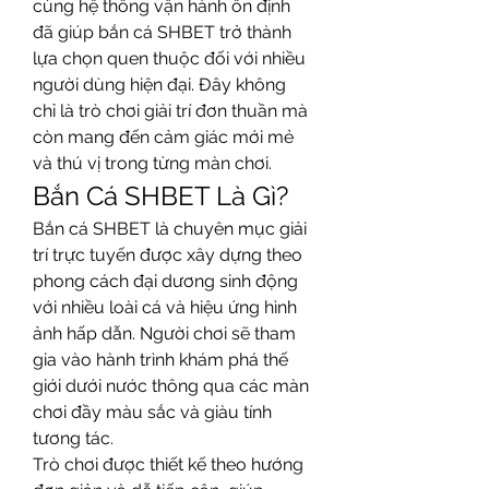
cùng hệ thống vận hành ổn định 
đã giúp bắn cá SHBET trở thành 
lựa chọn quen thuộc đối với nhiều 
người dùng hiện đại. Đây không 
chỉ là trò chơi giải trí đơn thuần mà 
còn mang đến cảm giác mới mẻ 
và thú vị trong từng màn chơi.
Bắn Cá SHBET Là Gì?
Bắn cá SHBET là chuyên mục giải 
trí trực tuyến được xây dựng theo 
phong cách đại dương sinh động 
với nhiều loài cá và hiệu ứng hình 
ảnh hấp dẫn. Người chơi sẽ tham 
gia vào hành trình khám phá thế 
giới dưới nước thông qua các màn 
chơi đầy màu sắc và giàu tính 
tương tác.
Trò chơi được thiết kế theo hướng 