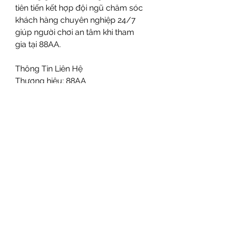
tiên tiến kết hợp đội ngũ chăm sóc 
khách hàng chuyên nghiệp 24/7 
giúp người chơi an tâm khi tham 
gia tại 88AA.
Thông Tin Liên Hệ
Thương hiệu: 88AA
Website: 
https://88aa.fail/
Email: support@88aa.fail
Hotline: 0973 615 428
Địa chỉ: 200 Lạc Long Quân, 
Phường 10, Quận 11, Thành phố 
Hồ Chí Minh, Việt Nam
Zipcode: 700000
Hashtags
#88aa #88aacasino 
#slotgame88aa #nhacai88aa 
#dangky88aa