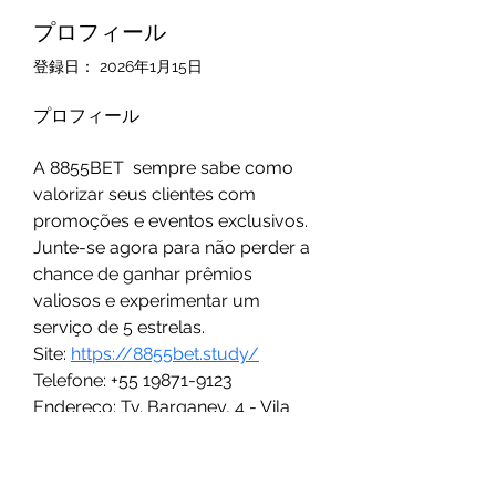
プロフィール
登録日： 2026年1月15日
プロフィール
A 8855BET  sempre sabe como 
valorizar seus clientes com 
promoções e eventos exclusivos. 
Junte-se agora para não perder a 
chance de ganhar prêmios 
valiosos e experimentar um 
serviço de 5 estrelas.
Site: 
https://8855bet.study/
Telefone: +55 19871-9123
Endereço: Tv. Barganey, 4 - Vila 
Moraes, São Paulo - SP, 04160-
005, Brazil
Email: 8855betstudy@gmail.com