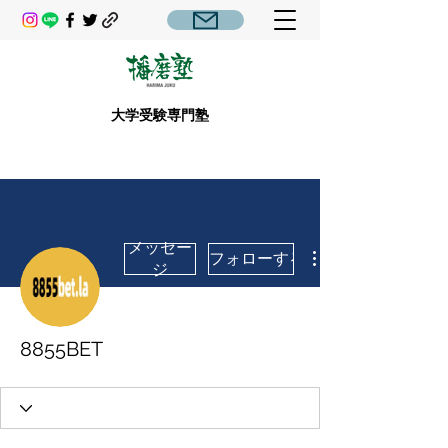
大学受験専門塾
メッセー
フォローする
ジ
8855BET