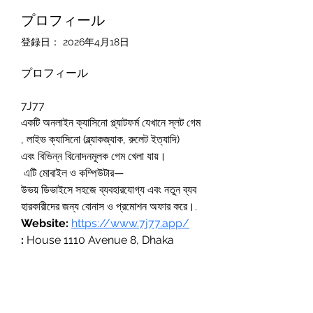
プロフィール
登録日： 2026年4月18日
プロフィール
7J77 
একটি অনলাইন ক্যাসিনো প্ল্যাটফর্ম যেখানে স্লট গেম
, লাইভ ক্যাসিনো (ব্ল্যাকজ্যাক, রুলেট ইত্যাদি) 
এবং বিভিন্ন বিনোদনমূলক গেম খেলা যায়।
 এটি মোবাইল ও কম্পিউটার—
উভয় ডিভাইসে সহজে ব্যবহারযোগ্য এবং নতুন ব্যব
হারকারীদের জন্য বোনাস ও প্রমোশন অফার করে।. 
Website:
https://www.7j77.app/
:
 House 1110 Avenue 8, Dhaka 
1216, 
Bangladesh
Email:
 contact@7j77.ap
p
Tel:
 +880 1683 215974#7J77 
#7J77ক্যাসিনো #7J77গেম #7J77অনলাইন 