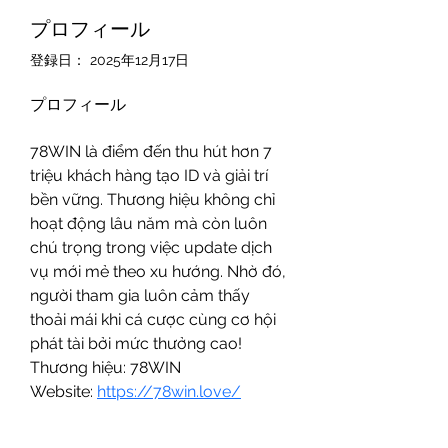
プロフィール
登録日： 2025年12月17日
プロフィール
78WIN là điểm đến thu hút hơn 7 
triệu khách hàng tạo ID và giải trí 
bền vững. Thương hiệu không chỉ 
hoạt động lâu năm mà còn luôn 
chú trọng trong việc update dịch 
vụ mới mẻ theo xu hướng. Nhờ đó, 
người tham gia luôn cảm thấy 
thoải mái khi cá cược cùng cơ hội 
phát tài bởi mức thưởng cao!
Thương hiệu: 78WIN 
Website: 
https://78win.love/
Địa chỉ: 52 Đường Tân Thới Nhất 8, 
Tân Thới Nhất, Quận 12, Hồ Chí 