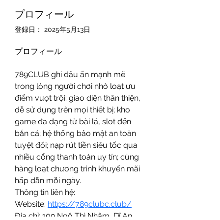
プロフィール
登録日： 2025年5月13日
プロフィール
789CLUB ghi dấu ấn mạnh mẽ 
trong lòng người chơi nhờ loạt ưu 
điểm vượt trội: giao diện thân thiện, 
dễ sử dụng trên mọi thiết bị; kho 
game đa dạng từ bài lá, slot đến 
bắn cá; hệ thống bảo mật an toàn 
tuyệt đối; nạp rút tiền siêu tốc qua 
nhiều cổng thanh toán uy tín; cùng 
hàng loạt chương trình khuyến mãi 
hấp dẫn mỗi ngày.
Thông tin liên hệ:
Website: 
https://789clubc.club/
Địa chỉ: 109 Ngô Thì Nhậm, Dĩ An, 