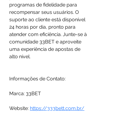
programas de fidelidade para 
recompensar seus usuários. O 
suporte ao cliente está disponível 
24 horas por dia, pronto para 
atender com eficiência. Junte-se à 
comunidade 33BET e aproveite 
uma experiência de apostas de 
alto nível.
Informações de Contato:
Marca: 33BET
Website: 
https://333bett.com.br/
Email: suporte@333bett.com.br
Telefone: (11) 9658-3472