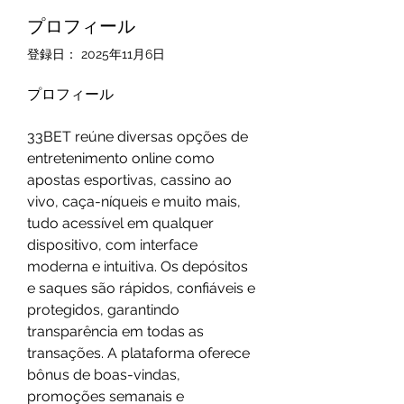
プロフィール
登録日： 2025年11月6日
プロフィール
33BET reúne diversas opções de 
entretenimento online como 
apostas esportivas, cassino ao 
vivo, caça-níqueis e muito mais, 
tudo acessível em qualquer 
dispositivo, com interface 
moderna e intuitiva. Os depósitos 
e saques são rápidos, confiáveis e 
protegidos, garantindo 
transparência em todas as 
transações. A plataforma oferece 
bônus de boas-vindas, 
promoções semanais e 