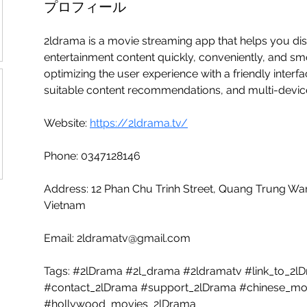
プロフィール
2ldrama is a movie streaming app that helps you di
entertainment content quickly, conveniently, and sm
optimizing the user experience with a friendly interf
suitable content recommendations, and multi-devic
Website: 
https://2ldrama.tv/
Phone: 0347128146
Address: 12 Phan Chu Trinh Street, Quang Trung Ward
Vietnam
Email: 2ldramatv@gmail.com
Tags: #2lDrama #2l_drama #2ldramatv #link_to_2
#contact_2lDrama #support_2lDrama #chinese_mo
#hollywood_movies_2lDrama