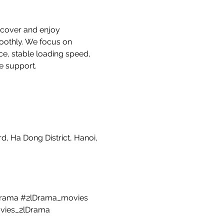
scover and enjoy 
oothly. We focus on 
ace, stable loading speed, 
e support.
, Ha Dong District, Hanoi, 
lDrama #2lDrama_movies 
vies_2lDrama 