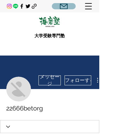
大学受験専門塾
メッセー
フォローする
ジ
22666betorg