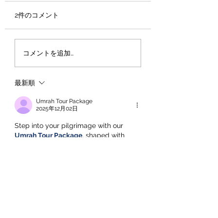
2件のコメント
「受験生の夏休みは、
大学受験は、日本
コメントを追加…
『残り日数』ではなく
もコスパの良い自
『残り時間』で考え
資である。
最新順
る。
Umrah Tour Package
2025年12月02日
Step into your pilgrimage with our 
Umrah Tour Package
, shaped with 
devotion and careful planning. With 
reliable stays near the Haramain and 
steady on-ground help, we allow you 
to focus on worship while we manage 
the essential parts of your sacred 
journey.
いいね！
返信