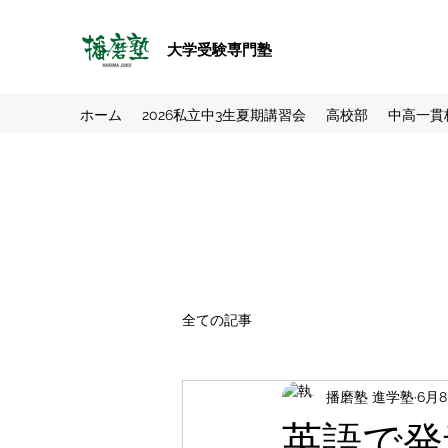
大学受験専門塾
ホーム
2026私立中3生夏期講習会
高校部
中高一貫
全ての記事
播磨塾 進学塾
6月
英語で発