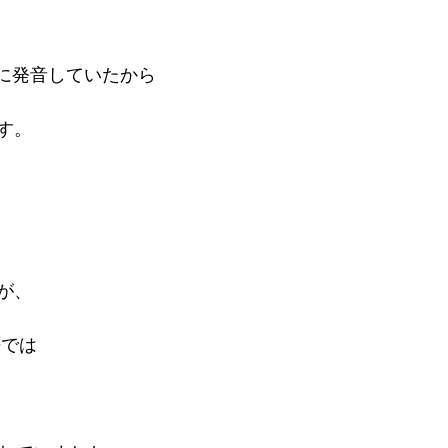
当に発音していたから

。

、

では
