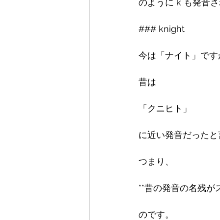
のように k も発音
### knight

今は「ナイト」ですが
昔は

「クニヒト」

に近い発音だったと
つまり、

**昔の発音の名残が
のです。
