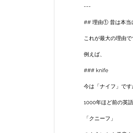
---

## 理由① 昔は本
これが最大の理由です
例えば、

### knife

今は「ナイフ」ですが
1000年ほど前の英語
「クニーフ」
