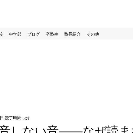
校
中学部
ブログ
卒塾生
塾長紹介
その他
8日
読了時間: 3分
音しない音――なぜ読ま