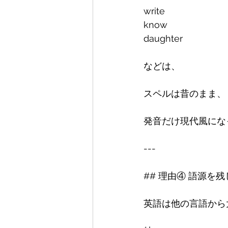
write

know

daughter

などは、

スペルは昔のまま、

発音だけ現代風にな
---

## 理由④ 語源を残
英語は他の言語から