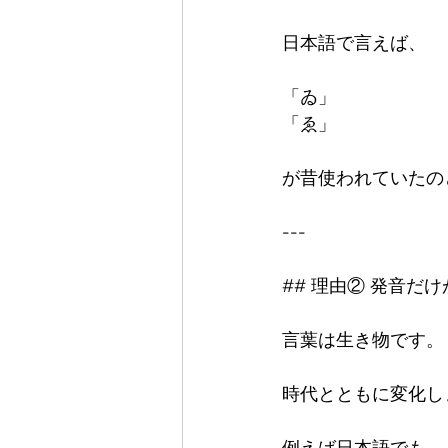
日本語で言えば、

「ゐ」

「ゑ」

が昔使われていたの
---

## 理由② 発音だけ
言葉は生き物です。

時代とともに変化し
例えば日本語でも、
