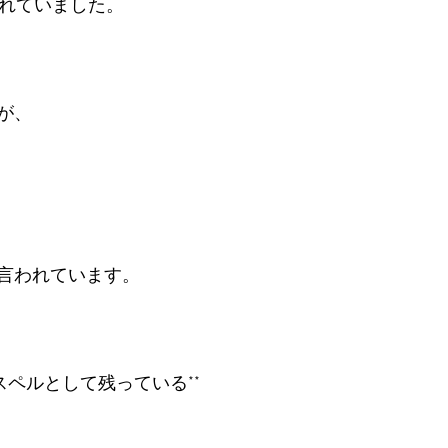
されていました。

、

言われています。

スペルとして残っている**
