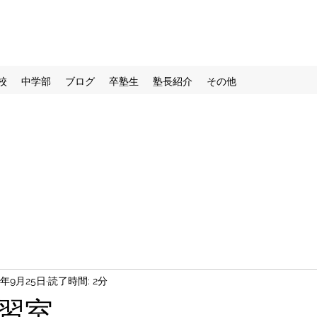
校
中学部
ブログ
卒塾生
塾長紹介
その他
4年9月25日
読了時間: 2分
習室