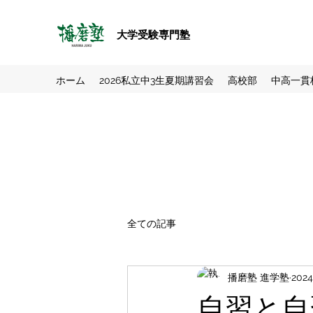
大学受験専門塾
ホーム
2026私立中3生夏期講習会
高校部
中高一貫
全ての記事
播磨塾 進学塾
202
自習と自