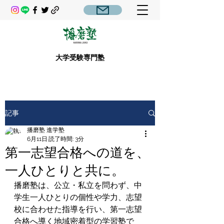
大学受験専門塾
記事
播磨塾 進学塾
6月11日
読了時間: 3分
第一志望合格への道を、
一人ひとりと共に。
播磨塾は、公立・私立を問わず、中
学生一人ひとりの個性や学力、志望
校に合わせた指導を行い、第一志望
合格へ導く地域密着型の学習塾で