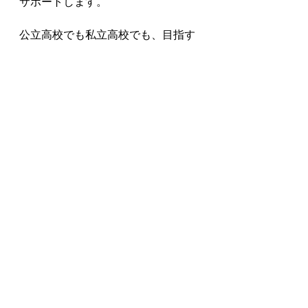
サポートします。

公立高校でも私立高校でも、目指す
のは一人ひとりにとって最良の進
路。

まずは無料体験授業から、お気軽に
お問い合わせください。皆様との出
会いを心よりお待ちしております。