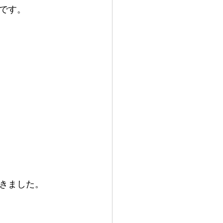
す。

した。  
