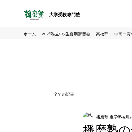
大学受験専門塾
ホーム
2026私立中3生夏期講習会
高校部
中高一貫
全ての記事
播磨塾 進学塾
5月2
播磨塾の