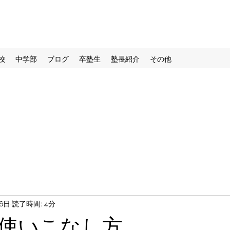
校
中学部
ブログ
卒塾生
塾長紹介
その他
6日
読了時間: 4分
使いこなし方