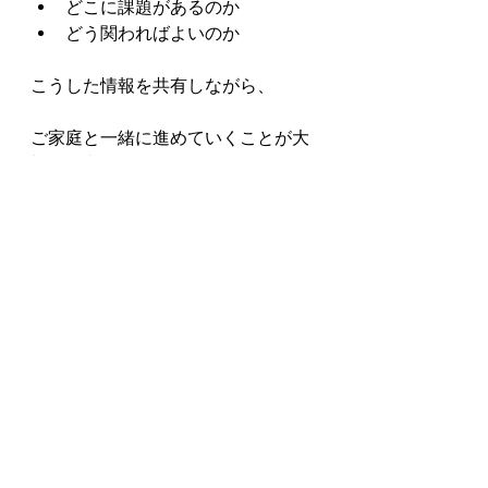
どこに課題があるのか
どう関わればよいのか
こうした情報を共有しながら、
ご家庭と一緒に進めていくことが大
切だと考えています。
■ ご相談について
もし今、
頑張っているのに結果がついて
こない
学習のやり方に不安がある
子どもへの関わり方に迷ってい
る
そう感じられている場合は、