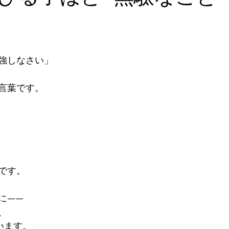
強しなさい」

言葉です。



です。

—  

 

います。
