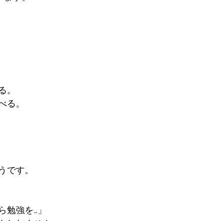


  

。  



うです。

強を…」  
