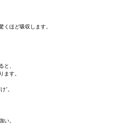
驚くほど吸収します。

、  

ります。

”。

強い。
