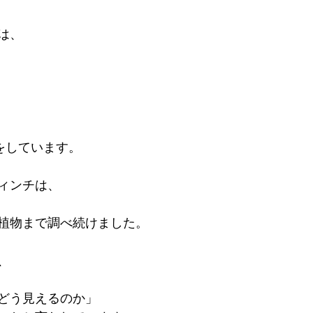
  

をしています。

ンチは、  

植物まで調べ続けました。

 

う見えるのか」  
