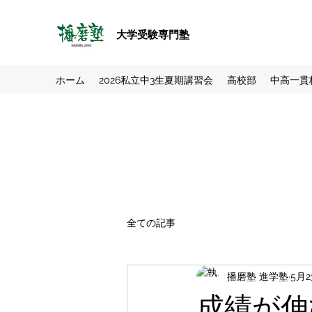
大学受験専門塾
ホーム
2026私立中3生夏期講習会
高校部
中高一貫
全ての記事
播磨塾 進学塾
5月2
成績が伸