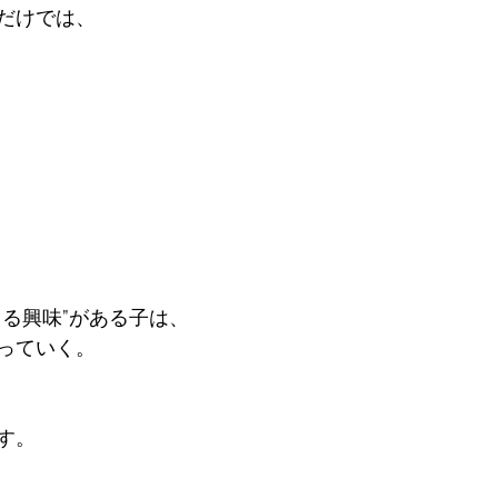
けでは、  

興味”がある子は、  

っていく。

。
