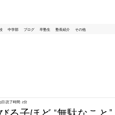
校
中学部
ブログ
卒塾生
塾長紹介
その他
3日
読了時間: 2分
びる子ほど “無駄なこと”