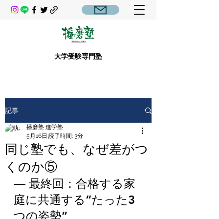
大学受験専門塾
記事
播磨塾 進学塾
5月16日
読了時間: 3分
同じ塾でも、なぜ差がつ
くのか⑤
― 最終回：合格する家
庭に共通する“たった3
つの姿勢”