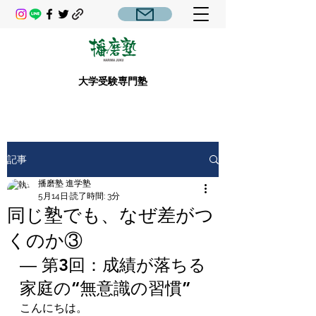
大学受験専門塾
記事
播磨塾 進学塾
5月14日
読了時間: 3分
同じ塾でも、なぜ差がつ
くのか③
― 第3回：成績が落ちる
家庭の“無意識の習慣”
こんにちは。