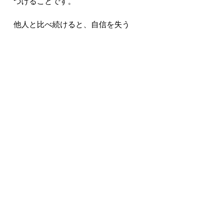
つけることです。

他人と比べ続けると、自信を失う
か、あるいは必要以上に慢心するか
のどちらかになりがちです。

しかし昨日の自分と比べる限り、成
長は必ず見つかります。

勉強とは、本来そういうものではな
いでしょうか。

誰かになるために学ぶのではなく、

自分自身の可能性を広げるために学
ぶ。

播磨塾は、そう考えています。