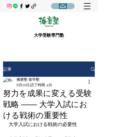
大学受験専門塾
記事
播磨塾 進学塾
6月10日
読了時間: 4分
努力を成果に変える受験
戦略 ―― 大学入試にお
ける戦術の重要性
大学入試における戦術の必要性
