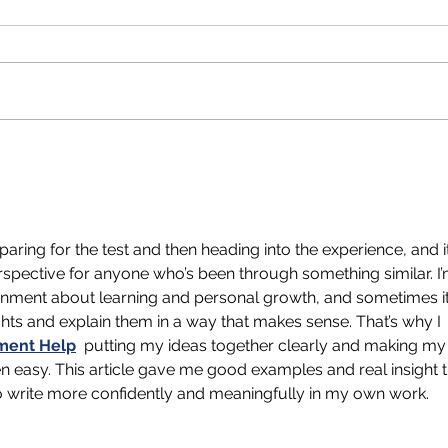
「受験生の夏休みは、『残り
大学
日数』ではなく『残り時間』
パの
で考える。
paring for the test and then heading into the experience, and it
perspective for anyone who’s been through something similar. I’
gnment about learning and personal growth, and sometimes it’
hts and explain them in a way that makes sense. That’s why I 
ment Help
  putting my ideas together clearly and making my
en easy. This article gave me good examples and real insight t
 write more confidently and meaningfully in my own work.