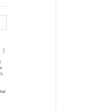
受験は、日本で最もコス
良い自己投資である。
 
m 
s 
 
hat 