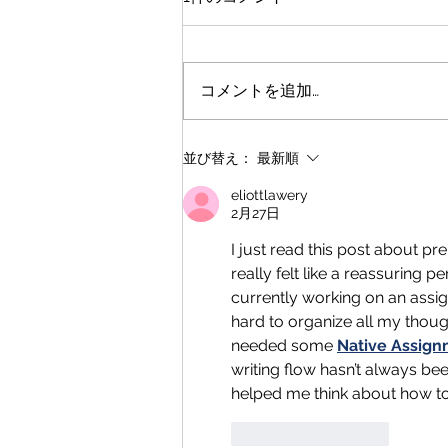
コメントを追加…
高校生活最後の全国大会
並び替え：
最新順
eliottlawery
2月27日
I just read this post about pre
really felt like a reassuring 
currently working on an assi
hard to organize all my thoug
needed some 
Native Assign
writing flow hasn’t always be
helped me think about how to
いいね！
返信