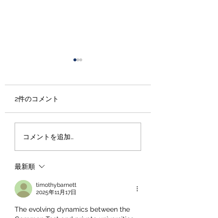
2件のコメント
大学受験専門塾とし
スマホを捨てれば
コメントを追加…
て、私たちが大切にし
験には勝てるのか
ていること―― 教育研
最新順
究と教育実践をつなぐ
現場から ――
timothybarnett
2025年11月17日
The evolving dynamics between the 