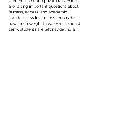
Common Test and private universities 
are raising important questions about 
fairness, access, and academic 
standards. As institutions reconsider 
how much weight these exams should 
carry, students are left navigating a 
shifting admissions landscape. In the 
midst of these changes, discussions 
around alternative evaluation paths—
even as complex as deciding whether 
to 
Buy PhD Dissertation
-level guidance
—reflect broader concerns about 
academic pressure. These transitions 
show how deeply assessment systems 
influence both opportunity and 
strategy for future applicants.
編集済み
いいね！
返信
fundedfirmmarcom
2025年11月14日