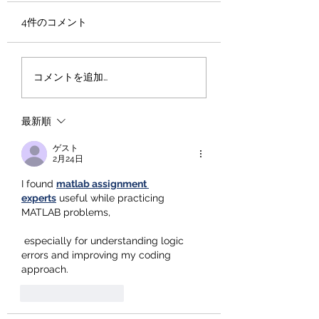
4件のコメント
「受験生の夏休みは、
大学受験は、日本
コメントを追加…
『残り日数』ではなく
もコスパの良い自
『残り時間』で考え
資である。
最新順
る。
ゲスト
2月24日
I found 
matlab assignment 
experts
 useful while practicing 
MATLAB problems,
 especially for understanding logic 
errors and improving my coding 
approach.
いいね！
返信