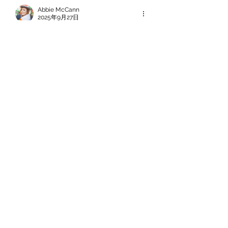
Abbie McCann
2025年9月27日
Wow and apart from it, if you are 
interested in getting in touch with a 
professional 
Essay writer in 
Ireland
 then feel free to connect.
いいね！
返信
Ariana Grande
2025年9月26日
Searching for trusted
iPhone repair 
New West
? MrPhoneRepairs offers 
expert service for all iPhone models. 
Whether it’s a broken screen or battery 
issue, our skilled technicians ensure 
quick, reliable solutions. Visit us now 
for top 
iPhone repair New West
!
いいね！
返信