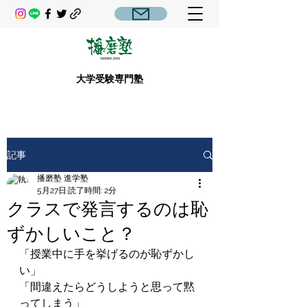
大学受験専門塾
記事
播磨塾 進学塾
5月27日
読了時間: 2分
クラスで発言するのは恥
ずかしいこと？
「授業中に手を挙げるのが恥ずかし
い」

「間違えたらどうしようと思って黙
ってしまう」
